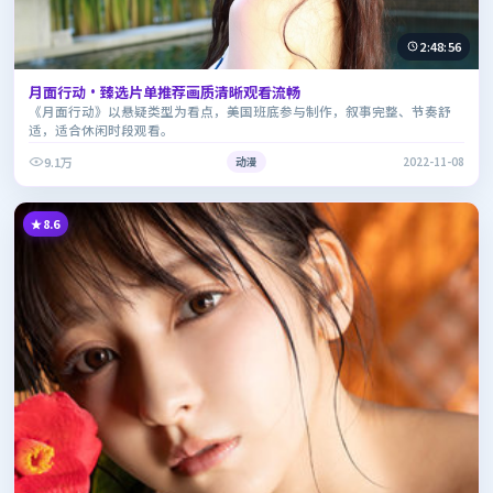
2:48:56
月面行动·臻选片单推荐画质清晰观看流畅
《月面行动》以悬疑类型为看点，美国班底参与制作，叙事完整、节奏舒
适，适合休闲时段观看。
9.1万
动漫
2022-11-08
8.6