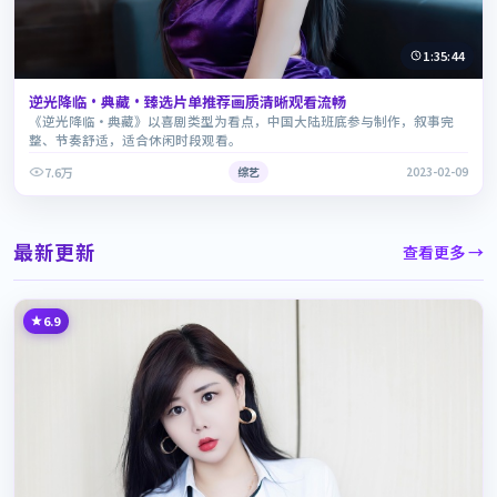
1:35:44
逆光降临·典藏·臻选片单推荐画质清晰观看流畅
《逆光降临·典藏》以喜剧类型为看点，中国大陆班底参与制作，叙事完
整、节奏舒适，适合休闲时段观看。
7.6万
综艺
2023-02-09
最新更新
查看更多 →
6.9