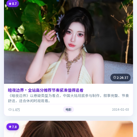
8.7
2:24:37
暗夜边界·全站高分推荐节奏紧凑值得追看
《暗夜边界》以悬疑类型为看点，中国大陆班底参与制作，叙事完整、节奏
舒适，适合休闲时段观看。
1.8万
电影
2024-02-03
7.8