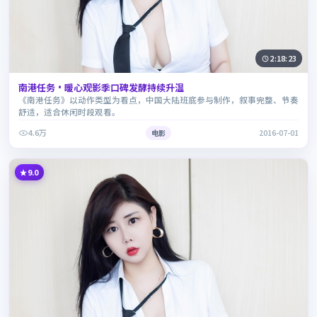
2:18:23
南港任务·暖心观影季口碑发酵持续升温
《南港任务》以动作类型为看点，中国大陆班底参与制作，叙事完整、节奏
舒适，适合休闲时段观看。
4.6万
电影
2016-07-01
9.0