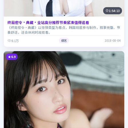
1:54:13
终局密令·典藏·全站高分推荐节奏紧凑值得追看
《终局密令·典藏》以惊悚类型为看点，韩国班底参与制作，叙事完整、节
奏舒适，适合休闲时段观看。
8.1万
综艺
2018-08-04
6.9