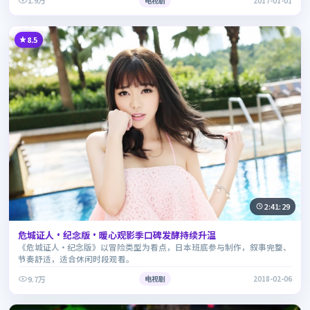
1.9万
电视剧
2017-01-01
8.5
2:41:29
危城证人·纪念版·暖心观影季口碑发酵持续升温
《危城证人·纪念版》以冒险类型为看点，日本班底参与制作，叙事完整、
节奏舒适，适合休闲时段观看。
9.7万
电视剧
2018-02-06