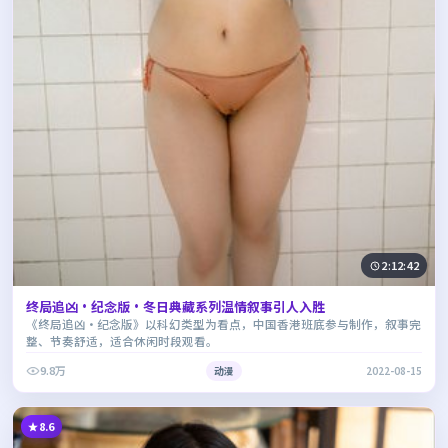
2:12:42
终局追凶·纪念版·冬日典藏系列温情叙事引人入胜
《终局追凶·纪念版》以科幻类型为看点，中国香港班底参与制作，叙事完
整、节奏舒适，适合休闲时段观看。
9.8万
动漫
2022-08-15
8.6