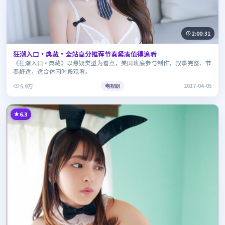
2:00:31
狂潮入口·典藏·全站高分推荐节奏紧凑值得追看
《狂潮入口·典藏》以悬疑类型为看点，美国班底参与制作，叙事完整、节
奏舒适，适合休闲时段观看。
5.9万
电视剧
2017-04-05
6.3