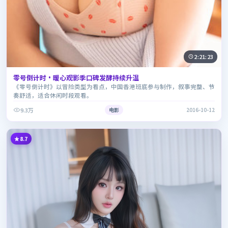
2:21:23
零号倒计时·暖心观影季口碑发酵持续升温
《零号倒计时》以冒险类型为看点，中国香港班底参与制作，叙事完整、节
奏舒适，适合休闲时段观看。
9.3万
电影
2016-10-12
8.7