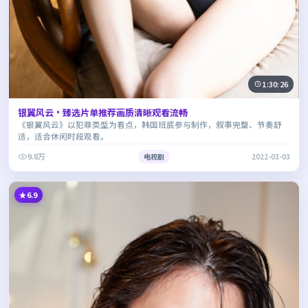
1:30:26
银翼风云·臻选片单推荐画质清晰观看流畅
《银翼风云》以犯罪类型为看点，韩国班底参与制作，叙事完整、节奏舒
适，适合休闲时段观看。
9.8万
电视剧
2022-03-03
6.9