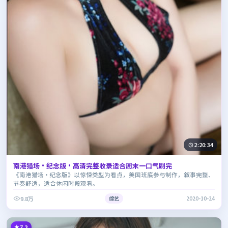
2:20:34
南港猎场·纪念版·高清完整收录适合周末一口气刷完
《南港猎场·纪念版》以惊悚类型为看点，美国班底参与制作，叙事完整、
节奏舒适，适合休闲时段观看。
9.8万
综艺
2020-10-24
7.2