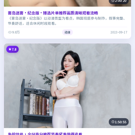
2:00:20
雾岛迷雾·纪念版·臻选片单推荐画质清晰观看流畅
《雾岛迷雾·纪念版》以动漫类型为看点，韩国班底参与制作，叙事完整、
节奏舒适，适合休闲时段观看。
9.8万
动漫
2023-09-17
7.8
1:50:55
失控信号·全站高分推荐节奏紧凑值得追看