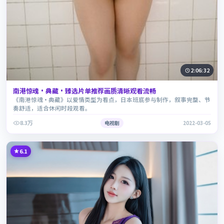
2:06:32
南港惊魂·典藏·臻选片单推荐画质清晰观看流畅
《南港惊魂·典藏》以爱情类型为看点，日本班底参与制作，叙事完整、节
奏舒适，适合休闲时段观看。
8.3万
电视剧
2022-03-05
6.1