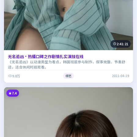
2:41:21
无名追凶·热播口碑之作剧情扎实演技在线
《无名追凶》以动漫类型为看点，韩国班底参与制作，叙事完整、节奏舒
适，适合休闲时段观看。
9.8万
综艺
2021-04-19
7.4