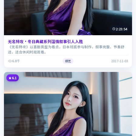
2:23:54
无名特攻·冬日典藏系列温情叙事引人入胜
《无名特攻》以喜剧类型为看点，日本班底参与制作，叙事完整、节奏舒
适，适合休闲时段观看。
6.8千
综艺
2017-12-03
6.1