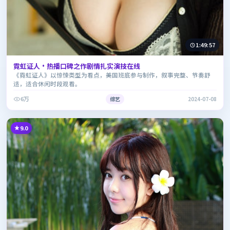
1:49:57
霓虹证人·热播口碑之作剧情扎实演技在线
《霓虹证人》以惊悚类型为看点，美国班底参与制作，叙事完整、节奏舒
适，适合休闲时段观看。
6万
综艺
2024-07-08
9.0